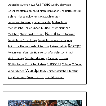
Gambio
Deutsche Autoren
EZB
Geld
Geldsystem
Gesellschaftsroman
hackfleisch
Inspiration und Hoffnung
Juli
Zeh
Karriereambitionen
Kryptowährungen
Lebensveränderung
Lebenswandel
Melancholie
Menschliche Beziehungen
Mutige Entscheidungen
Nacht
Mädchen
Nachdenkliche Frau
Neue Anfänge
Persönliche Entwicklung
Persönliches Wachstum
php
Rezept
Politische Themen in der Literatur
Reiseerlebnis
Romanrezension
rote Haarre
schlaflos
Sehnsucht nach
Veränderung
Selbstentdeckung
Sommersprossen
success
Städtisches vs. ländliches Leben
Träume
Träume
Wordpress
verwirklichen
Zeitgenössische Literatur
Zugabenteuer
Zukunftsreise
Über Menschen