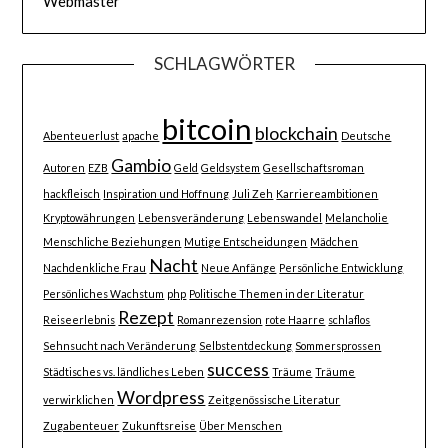
Webmaster
SCHLAGWÖRTER
bitcoin
blockchain
Abenteuerlust
apache
Deutsche
Gambio
Autoren
EZB
Geld
Geldsystem
Gesellschaftsroman
hackfleisch
Inspiration und Hoffnung
Juli Zeh
Karriereambitionen
Kryptowährungen
Lebensveränderung
Lebenswandel
Melancholie
Menschliche Beziehungen
Mutige Entscheidungen
Mädchen
Nacht
Nachdenkliche Frau
Neue Anfänge
Persönliche Entwicklung
Persönliches Wachstum
php
Politische Themen in der Literatur
Rezept
Reiseerlebnis
Romanrezension
rote Haarre
schlaflos
Sehnsucht nach Veränderung
Selbstentdeckung
Sommersprossen
success
Städtisches vs. ländliches Leben
Träume
Träume
Wordpress
verwirklichen
Zeitgenössische Literatur
Zugabenteuer
Zukunftsreise
Über Menschen