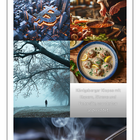
Königsberger Klopse mit
Kapern, Zitrone und
Petersilie, wunderbar
angerichtet.