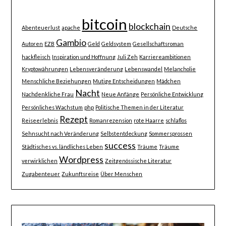
bitcoin
blockchain
Abenteuerlust
apache
Deutsche
Gambio
Autoren
EZB
Geld
Geldsystem
Gesellschaftsroman
hackfleisch
Inspiration und Hoffnung
Juli Zeh
Karriereambitionen
Kryptowährungen
Lebensveränderung
Lebenswandel
Melancholie
Menschliche Beziehungen
Mutige Entscheidungen
Mädchen
Nacht
Nachdenkliche Frau
Neue Anfänge
Persönliche Entwicklung
Persönliches Wachstum
php
Politische Themen in der Literatur
Rezept
Reiseerlebnis
Romanrezension
rote Haarre
schlaflos
Sehnsucht nach Veränderung
Selbstentdeckung
Sommersprossen
success
Städtisches vs. ländliches Leben
Träume
Träume
Wordpress
verwirklichen
Zeitgenössische Literatur
Zugabenteuer
Zukunftsreise
Über Menschen