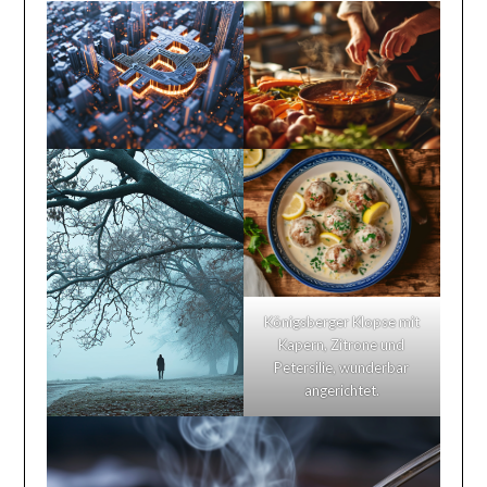
Königsberger Klopse mit
Kapern, Zitrone und
Petersilie, wunderbar
angerichtet.