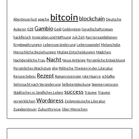
bitcoin
blockchain
Abenteuerlust
apache
Deutsche
Gambio
Autoren
EZB
Geld
Geldsystem
Gesellschaftsroman
hackfleisch
Inspiration und Hoffnung
Juli Zeh
Karriereambitionen
Kryptowährungen
Lebensveränderung
Lebenswandel
Melancholie
Menschliche Beziehungen
Mutige Entscheidungen
Mädchen
Nacht
Nachdenkliche Frau
Neue Anfänge
Persönliche Entwicklung
Persönliches Wachstum
php
Politische Themen in der Literatur
Rezept
Reiseerlebnis
Romanrezension
rote Haarre
schlaflos
Sehnsucht nach Veränderung
Selbstentdeckung
Sommersprossen
success
Städtisches vs. ländliches Leben
Träume
Träume
Wordpress
verwirklichen
Zeitgenössische Literatur
Zugabenteuer
Zukunftsreise
Über Menschen