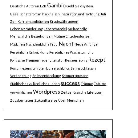
Gambio
Deutsche Autoren
EZB
Geld
Geldsystem
Gesellschaftsroman
hackfleisch
Inspiration und Hoffnung
Juli
Zeh
Karriereambitionen
Kryptowährungen
Lebensveränderung
Lebenswandel
Melancholie
Menschliche Beziehungen
Mutige Entscheidungen
Nacht
Mädchen
Nachdenkliche Frau
Neue Anfänge
Persönliche Entwicklung
Persönliches Wachstum
php
Rezept
Politische Themen in der Literatur
Reiseerlebnis
Romanrezension
rote Haarre
schlaflos
Sehnsucht nach
Veränderung
Selbstentdeckung
Sommersprossen
success
Städtisches vs. ländliches Leben
Träume
Träume
Wordpress
verwirklichen
Zeitgenössische Literatur
Zugabenteuer
Zukunftsreise
Über Menschen