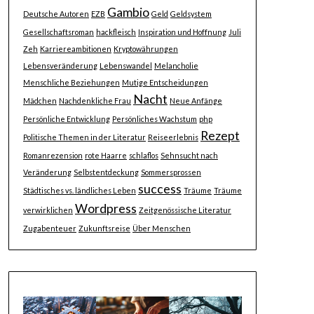
Gambio
Deutsche Autoren
EZB
Geld
Geldsystem
Gesellschaftsroman
hackfleisch
Inspiration und Hoffnung
Juli
Zeh
Karriereambitionen
Kryptowährungen
Lebensveränderung
Lebenswandel
Melancholie
Menschliche Beziehungen
Mutige Entscheidungen
Nacht
Mädchen
Nachdenkliche Frau
Neue Anfänge
Persönliche Entwicklung
Persönliches Wachstum
php
Rezept
Politische Themen in der Literatur
Reiseerlebnis
Romanrezension
rote Haarre
schlaflos
Sehnsucht nach
Veränderung
Selbstentdeckung
Sommersprossen
success
Städtisches vs. ländliches Leben
Träume
Träume
Wordpress
verwirklichen
Zeitgenössische Literatur
Zugabenteuer
Zukunftsreise
Über Menschen