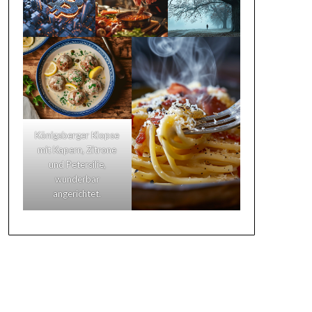
Königsberger Klopse
mit Kapern, Zitrone
und Petersilie,
wunderbar
angerichtet.